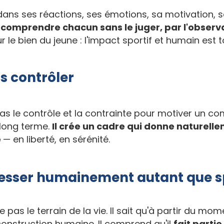
ans ses réactions, ses émotions, sa motivation, s
omprendre chacun sans le juger, par l'observati
le bien du jeune : l
'impact sportif et humain est t
s contrôler
pas le contrôle et la contrainte pour motiver un co
 long terme.
Il crée un cadre qui donne naturelle
e
— en liberté, en sérénité.
resser humainement autant que 
as le terrain de la vie. Il sait qu'à partir du mome
 construction humaine. Il comprend qu'il
fait parti