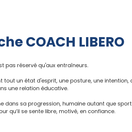
?
Formations
Elearning
Actions jeunes
Conta
oche COACH LIBERO
t pas réservé qu'aux entraîneurs.​
tout un état d'esprit, une posture, une intention, 
s une relation éducative.
 dans sa progression, humaine autant que sporti
ur qu’il se sente libre, motivé, en confiance.