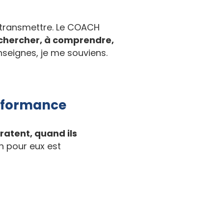
 transmettre. Le COACH
 à chercher, à comprendre,
'enseignes, je me souviens.
erformance
ratent, quand ils
n pour eux est