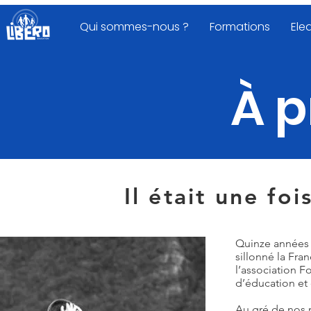
Qui sommes-nous ?
Formations
Ele
À 
Il était une fo
Quinze années 
sillonné la Fra
l’association F
d’éducation et
Au gré de nos 