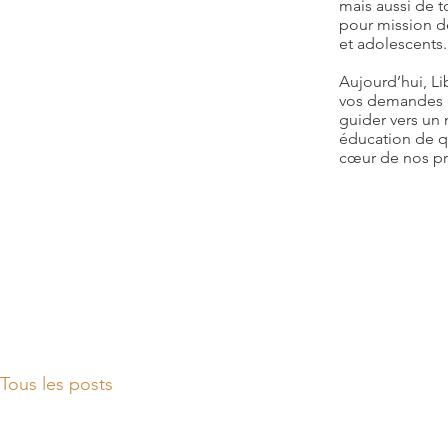
mais aussi de t
- Travaux de groupe
pour mission de
- Quiz, jeux de rôle et de société
et adolescents.
- Mises en situation
Aujourd’hui, Li
Ateliers terrain
vos demandes e
- matchs thématiques, animation et
guider vers un
construction d’exercices et séances
éducation de qu
cœur de nos p
Rendu
- Observation et évaluation des
compétences sportives et
psychosociales
- Bilans individuels et collectifs
Tous les posts