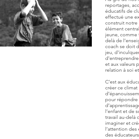
reportages, a
éducatifs de cl
effectué une ex
construit notr
élément centra
jeune, comme f
delà de l’ense
coach se doit 
jeu, d'inculquer
Méthode et activités
d'entreprendre 
et aux valeurs p
relation à soi et
Pour nous montrer efficaces avec
notre public, nous utilisons :
C’est aux éduca
- Une diversité de supports concrets et
créer ce climat 
parlants
d‘épanouissemen
- Des techniques d'animation
pour répondre 
interactives
d’apprentissage
- Une pratique sportive spécifique en
l’enfant et de 
lien avec nos thématiques.
travail au-delà 
imaginer et cr
Ateliers en salle
l’attention des
- Débats mouvants
des éducateurs 
- Ateliers vidéo (vidéos de football)