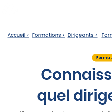
Qui sommes-nous ?
Formations
Ele
Accueil >
Formations >
Dirigeants >
For
Format
Connaissa
quel dirig