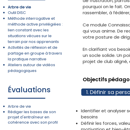
de frustration, parfo
pourquoi on le fait. O
Arbre de vie
rassembler, à fédérer,
Outil DISC
Méthode interrogative et
méthode active privilégiées :
Ce module Connaissan
lien constant avec les
qui vous anime. De re
situations vécues sur le
votre posture de dir
terrain par nos apprenants
Activités de réflexion et de
En clarifiant vos besoi
partage en groupe à travers
un socle solide. Un po
la pratique narrative
projet de club aligné,
Ateliers autour de vidéos
pédagogiques
Objectifs pédago
Évaluations
1. Définir sa pers
Arbre de vie
Identifier et analyser
Rédiger les bases de son
besoins
projet d'entraîneur en
cohérence avec son profil
Définir les forces, val
motivation ​et bien-êt