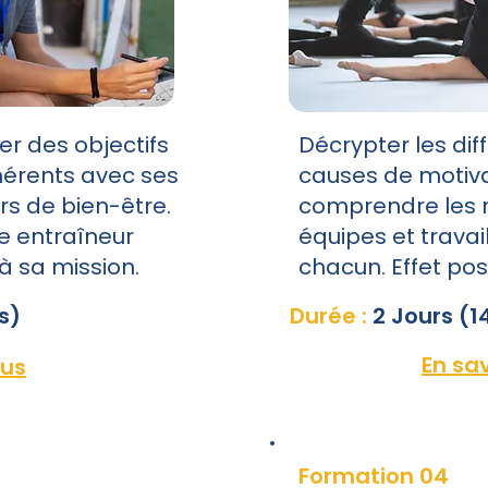
xer des objectifs
Décrypter les dif
hérents avec ses
causes de motiva
ers de bien-être.
comprendre les r
re entraîneur
équipes et travai
à sa mission.
chacun. Effet posi
s)
Durée :
2 Jours (1
En sav
lus
Formation 04