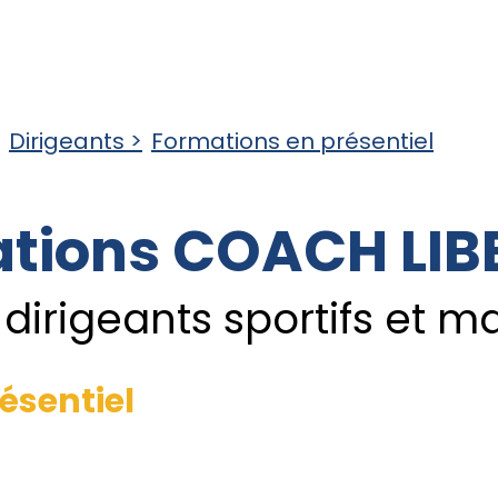
?
Formations
Elearning
Actions jeunes
Conta
Dirigeants >
Formations en présentiel
tions COACH LIB
 dirigeants sportifs et 
ésentiel