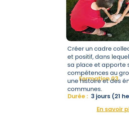
Créer un cadre colle
et positif, dans lequ
sa place et apporte 
compétences au grou
Formation 03
une histoire et des 
communes.
Durée :
3 jours (21 h
En savoir p