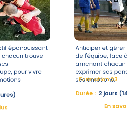
ctif épanouissant
Anticiper et gérer 
el chacun trouve
de l'équipe, face à
ses
amenant chacun à 
pe, pour vivre
exprimer ses pens
Formation 03
émotions
ses émotions.
Durée :
2 jours (1
eures)
En savoi
lus