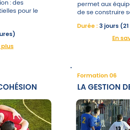
ion : des
permet aux équip
elles pour le
de se construire 
Durée :
3 jours (2
eures)
En sav
 plus
Formation 06
 COHÉSION
LA GESTION D