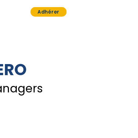
ct
Adhérer
ERO
managers